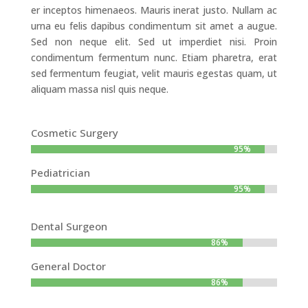
er inceptos himenaeos. Mauris inerat justo. Nullam ac
urna eu felis dapibus condimentum sit amet a augue.
Sed non neque elit. Sed ut imperdiet nisi. Proin
condimentum fermentum nunc. Etiam pharetra, erat
sed fermentum feugiat, velit mauris egestas quam, ut
aliquam massa nisl quis neque.
Cosmetic Surgery
95%
95%
Pediatrician
95%
95%
Dental Surgeon
86%
86%
General Doctor
86%
86%