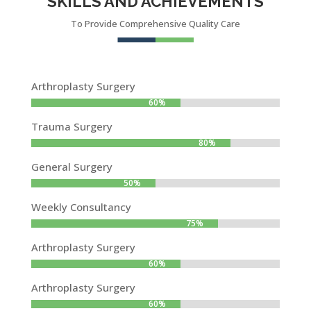
SKILLS AND ACHIEVEMENTS
To Provide Comprehensive Quality Care
Arthroplasty Surgery
60%
60%
Trauma Surgery
80%
80%
General Surgery
50%
50%
Weekly Consultancy
75%
75%
Arthroplasty Surgery
60%
60%
Arthroplasty Surgery
60%
60%