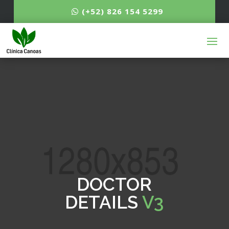
(+52) 826 154 5299
DOCTOR
DETAILS
V3