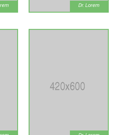
orem
Dr. Lorem
isease
Ophthalmolog
y