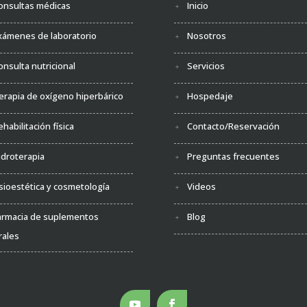
onsultas médicas
Inicio
xámenes de laboratorio
Nosotros
onsulta nutricional
Servicios
erapia de oxígeno hiperbárico
Hospedaje
ehabilitación física
Contacto/Reservación
idroterapia
Preguntas frecuentes
isioestética y cosmetología
Videos
armacia de suplementos
Blog
rales