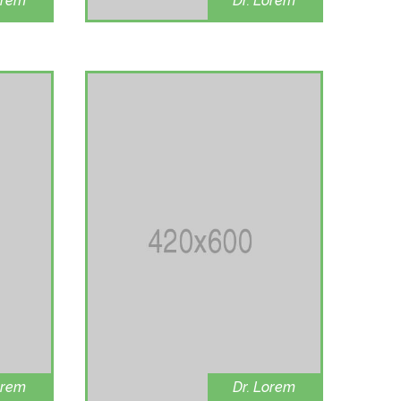
orem
Dr. Lorem
isease
Ophthalmolog
y
orem
Dr. Lorem