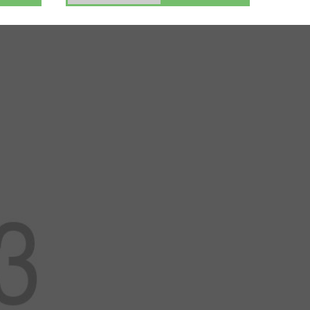
isease
Ophthalmolog
y