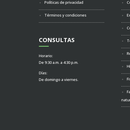
Políticas de privacidad
C
Términos y condiciones
E
C
CONSULTAS
T
R
Horario:
De 9:30 a.m. a 4:30 p.m.
H
Días:
F
De domingo a viernes.
F
natu